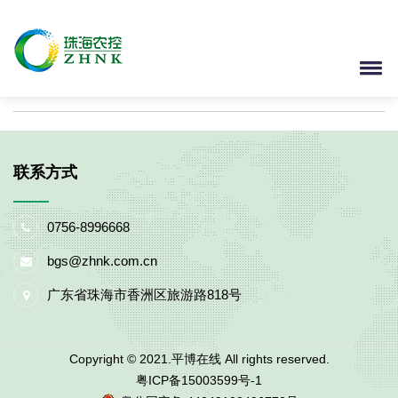
联系方式
0756-8996668
bgs@zhnk.com.cn
广东省珠海市香洲区旅游路818号
Copyright © 2021.平博在线 All rights reserved.
粤ICP备15003599号-1