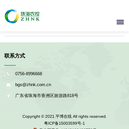
联系方式
0756-8996668
bgs@zhnk.com.cn
广东省珠海市香洲区旅游路818号
Copyright © 2021.平博在线 All rights reserved.
粤ICP备15003599号-1