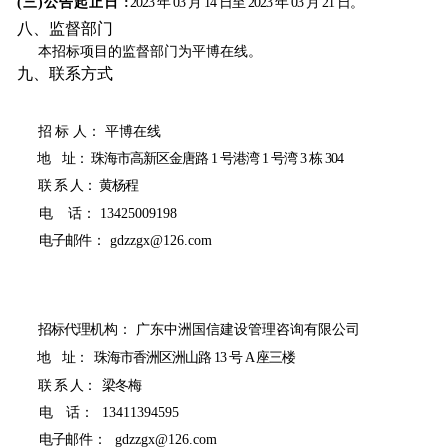
(
三)公告起止日 :
2023
年 03 月 14 日至 2023 年 03 月 21 日。
八、监
督部门
本招标项目的监督部门
为平博在线。
九、联系方
式
招
标 人： 平博在线
地
址： 珠海市高新区金唐路 1 号港湾 1 号湾 3 栋 304
联
系 人： 黄杨程
电
话： 13425009198
电子
邮
件： gdzzgx@126.com
招标代理
机
构： 广东中洲国信建设管理咨询有限公司
地
址： 珠海市香洲区洲山路 13 号 A 座三楼
联
系 人： 梁冬梅
电
话： 13411394595
电
子
邮件： gdzzgx@126.com