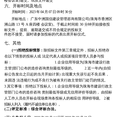
楼会议室)递交。纸质文件递
交
六、开标
时间及地点
开
标时间： 2023 年 04 月 07 日 09 时 30 分
开
标地点： 广东中洲国信建设管理咨询有限公司(珠海市香洲区
洲山路 13 号 A 座四楼
会
议室)。于截止时间前 30 分钟开始接收投
标文件， 提前、逾期递交或不符合规定的投标文
件恕不接受。届时请参加投标的
代表出席开标仪式。
七、
其他
(
一)拒绝投标情形：
除招标
文件第三章规定外，招标人拒绝存
在以下情形的投标人或
法
定代表人或拟派项目管理人员参与投
标：
1.
企
业信用等级为[珠海市建设行政
主管]部门公布的造价咨询类别最低等级的。
2.
近一年内(自
招
标公告发出之日起的当月开始计算) 出现重大失误引起不良后果，
未因违
法违规行为或不良行为被有关
行政主管部门处罚的情况。
3.
其它事项：拒绝以下
投
标人：1.企业信用等级为珠海市建设行政主
管部门公布的造价咨询
类
别最低等级或无信用评价等级的， 由招标
人工作人员在开标会现场查询各投标人的相应信
用
评价等级。 2.被
招标人列入《履约不诚信单位名单》。
(
二)评定标准：综合评标办法。