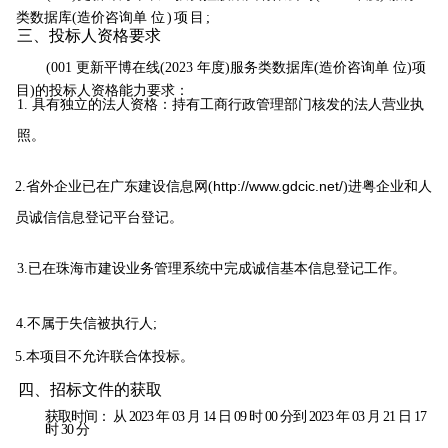
类数据库(造价咨询单
位
)
项目;
三、
投标人资格要求
(001
更新平博在线(2023 年度)服务类数据库(造价咨
询单
位)项
目)的投标
人资格能力要求：
1.
具有独立的法人资格：持有工商行政管理部门核发的法人营业执
照。
http://www.gdcic.net/
2.
省外企业已在广东建设信息网(
)进粤企业和人
员诚信信息登记平台登记。
3.
已在珠海市建设业务管
理系统中完成诚信基本信息登记工作。
4
.
不属于失信被执行人;
5.
本项目不允许联合体投标
。
四、招
标
文件的获取
获取时间： 从 2023 年 03 月 14 日 09 时 00 分到 2023 年 03 月 21 日 17
时 30
分