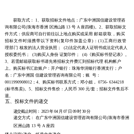
获取方式： 1、获取招标文件地点：广东中洲国信建设管理咨
询有限公司(珠海市香洲
区洲山
路
13
号 A 座四楼)。2、获取招标文
件方式：供应商可自行前往以上地点购买或采用
邮箱获
取
，购买
招标文件时须携带以下资料(复印件加盖公章)：(1)工商行政管
理部门
核发的法人营业执照；
(2)
法定代表人证明书或法定代表人
授权委托书； (3)购买人身份
证
复
印件； (4)《购买标书登记表》。
3、若需邮箱获取标书请先将招标文件费汇到招标代理
机构帐户
上。购买标书
汇款账户：开户银行：珠海华润银行香洲支行；户
名：广东中洲国
信建设管理咨询有限公司；账 号：
0011990908012；4、购买标书联系方式：邓小姐， 0756-
63
44218
(
标书售卖)。5、招标文件售价：人民币 300 元/套；招标文件售后不
退。
五、投标文件
的递交
递
交截止时间： 2023 年 04 月 07 日 09 时 30 分
递交方式： 在广东中洲国信建设管理咨询有限公司(珠海市香洲
区洲山路 13 号 A 座四